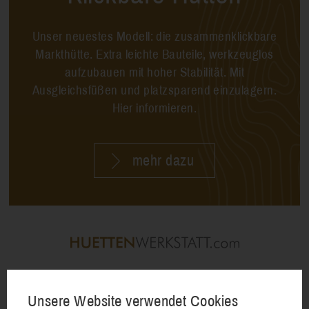
Unser neuestes Modell: die zusammenklickbare
Markthütte. Extra leichte Bauteile, werkzeuglos
aufzubauen mit hoher Stabilität. Mit
Ausgleichsfüßen und platzsparend einzulagern.
Hier informieren.
mehr dazu
Kemptener Straße 54
D-87600 Kaufbeuren
Unsere Website verwendet Cookies